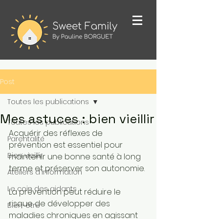
Post
Toutes les publications
Mes astuces : bien vieillir
Toutes les publications
Acquérir des réflexes de 
Parentalité
prévention est essentiel pour 
Bien vieillir
maintenir une bonne santé à long 
terme et préserver son autonomie. 
Ateliers d'information
Le coin des aidants
La prévention peut réduire le 
risque de développer des 
Bien-être
maladies chroniques en agissant 