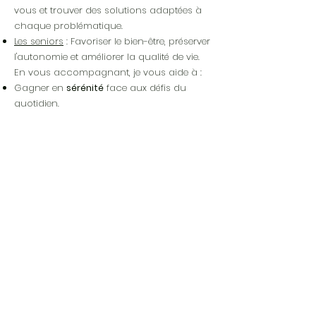
vous et trouver des solutions adaptées à
chaque problématique.
Les seniors
: Favoriser le bien-être, préserver
l'autonomie et améliorer la qualité de vie.
En vous accompagnant, je vous aide à :
Gagner en
sérénité
face aux défis du
quotidien.
Développer vos compétences
.
Créer des
relations plus harmonieuses
avec vos proches.
Prêt(e) à vous libérer des
doutes et à retrouver la
sérénité ?"