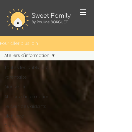
Pour aller plus loin
Ateliers d'information
Toutes les publications
Parentalité
Bien vieillir
Ateliers d'information
Le coin des aidants
Bien-être
Divers