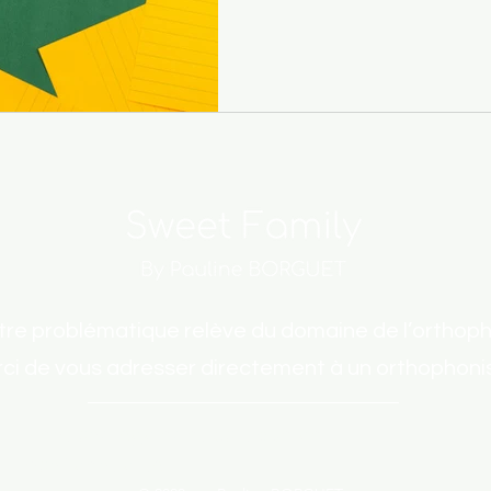
otre problématique relève du domaine de l’orthoph
ci de vous adresser directement à un orthophoni
Mentions légales et politique de
confidentialité