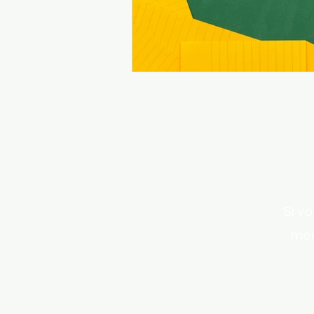
Si v
mer