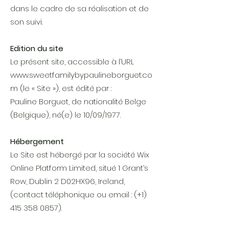
dans le cadre de sa réalisation et de
son suivi.
Edition du site
Le présent site, accessible à l’URL
www.sweetfamilybypaulineborguet.co
m
(le « Site »), est édité par :
Pauline Borguet, de nationalité Belge
(Belgique), né(e) le 10/09/1977.
Hébergement
Le Site est hébergé par la société Wix
Online Platform Limited, situé 1 Grant’s
Row, Dublin 2 D02HX96, Ireland,
(contact téléphonique ou email : (+1)
415 358 0857)
.