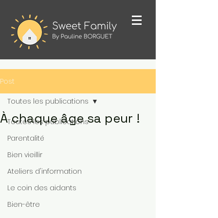
Post
Toutes les publications
À chaque âge sa peur !
Toutes les publications
Parentalité
Bien vieillir
Ateliers d'information
Le coin des aidants
Bien-être